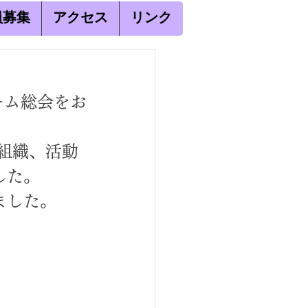
員募集
アクセス
リンク
チーム総会をお
ム組織、活動
した。
ました。