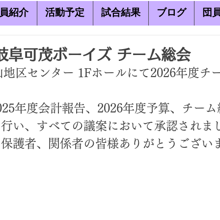
員紹介
活動予定
試合結果
ブログ
団
.1 岐阜可茂ボーイズ チーム総会
兼山地区センター 1Fホールにて2026年度
。
025年度会計報告、2026年度予算、チー
を行い、すべての議案において承認されま
た保護者、関係者の皆様ありがとうござい