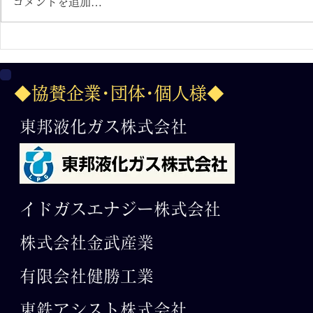
コメントを追加…
２０２６.７.３１フィットイ
2026.7.
ージー杯 第36回日本少年野
争奪三年生
◆協賛企業･団体･個人様◆
球 全国選抜岐阜大会
東邦液化ガス株式会社
イドガスエナジー株式会社
株式会社金武産業
有限会社​健勝工業
東鉄アシスト株式会社