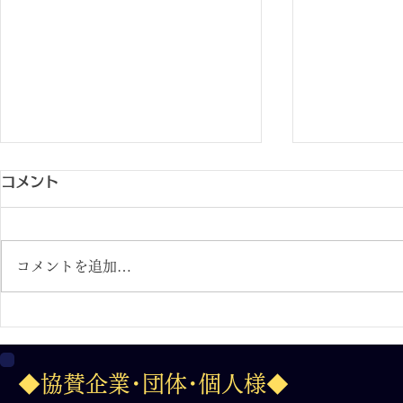
コメント
コメントを追加…
２０２６.７.３１フィットイ
2026.7.
ージー杯 第36回日本少年野
争奪三年生
◆協賛企業･団体･個人様◆
球 全国選抜岐阜大会