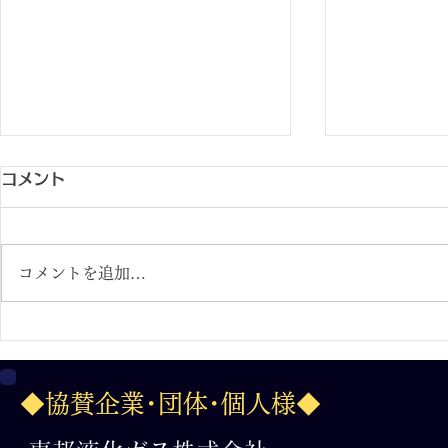
コメント
コメントを追加…
２０２６.７.３１フィットイ
2026.7.
ージー杯 第36回日本少年野
争奪三年生
◆協賛企業･団体･個人様◆
球 全国選抜岐阜大会