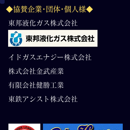
ージー杯 第36回日本少年野
争奪三年生
◆協賛企業･団体･個人様◆
球 全国選抜岐阜大会
東邦液化ガス株式会社
イドガスエナジー株式会社
株式会社金武産業
有限会社​健勝工業
東鉄アシスト株式会社