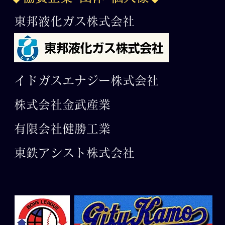
球 全国選抜岐阜大会
東邦液化ガス株式会社
イドガスエナジー株式会社
株式会社金武産業
有限会社​健勝工業
東鉄アシスト株式会社