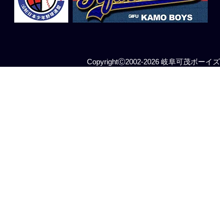
CopyrightⒸ2002-2026 岐阜可茂ボーイズ All