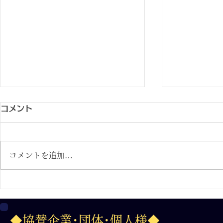
コメント
コメントを追加…
２０２６.７.３１フィットイ
2026.7.
ージー杯 第36回日本少年野
争奪三年生
◆協賛企業･団体･個人様◆