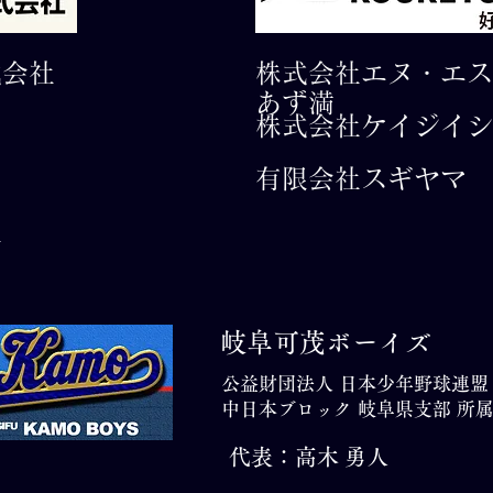
式会社
株式会社エヌ・エス
あず満
株式会社ケイジイシ
有限会社​スギヤマ
社
岐阜可茂ボーイズ
公益財団法人 日本少年野球連盟
中日本ブロック 岐阜県支部 所
代表：高木 勇人