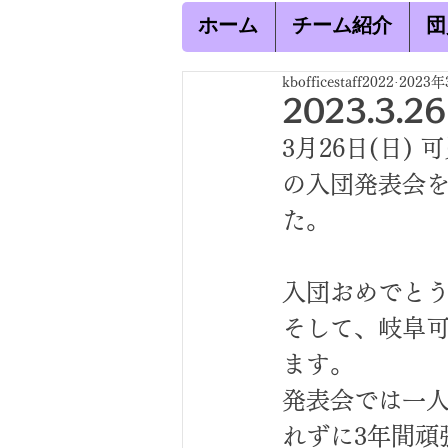
ホーム
チーム紹介
団
kbofficestaff2022
2023年
2023.3.
3月26日(日)
の入団発表会を
た。
入団おめでと
そして、岐阜
ます。
発表会では一
れずに3年間頑