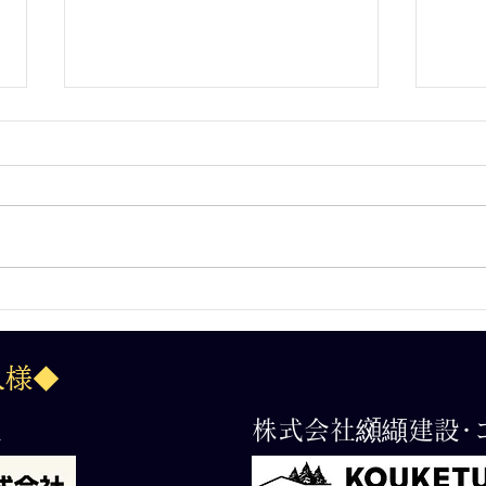
2026.7.12第33回支部長杯
202
争奪三年生大会（2回戦）
杯争
人様◆
社
株式会社纐纈建設･