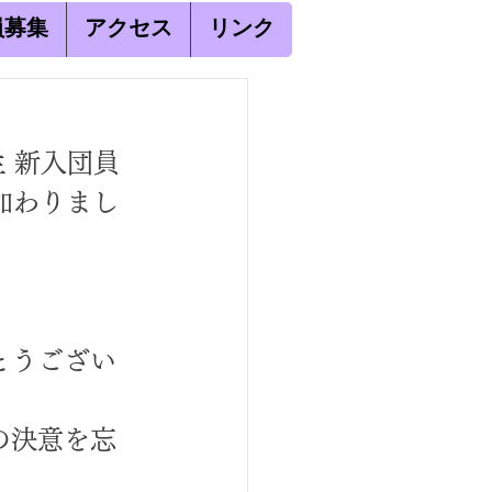
員募集
アクセス
リンク
生 新入団員
加わりまし
とうござい
の決意を忘