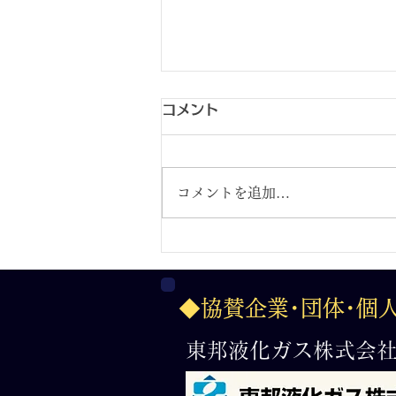
コメント
コメントを追加…
２０２６.７.３１フィットイ
ージー杯 第36回日本少年野
◆協賛企業･団体･個
球 全国選抜岐阜大会
東邦液化ガス株式会