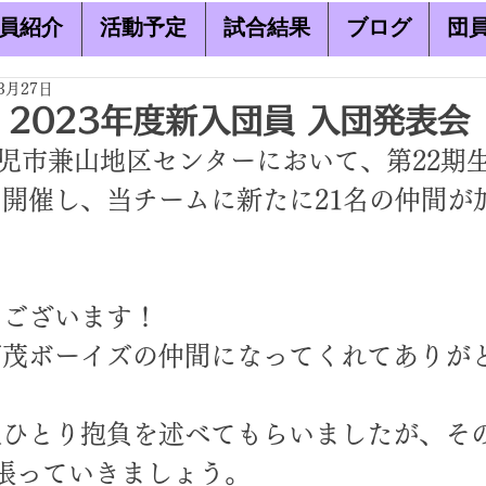
員紹介
活動予定
試合結果
ブログ
団
3月27日
26 2023年度新入団員 入団発表会
 可児市兼山地区センターにおいて、第22期
開催し、当チームに新たに21名の仲間が
うございます！
可茂ボーイズの仲間になってくれてありが
人ひとり抱負を述べてもらいましたが、そ
張っていきましょう。