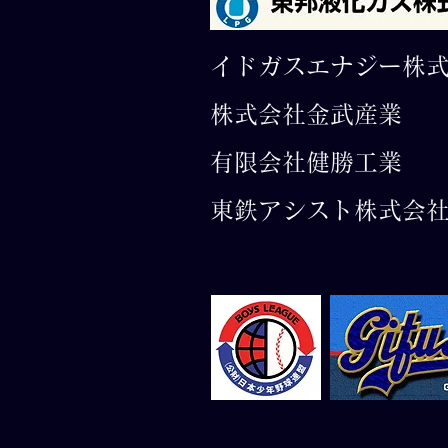
イドガスエナジー株
株式会社金武産業
有限会社​健勝工業
東鉄アシスト株式会